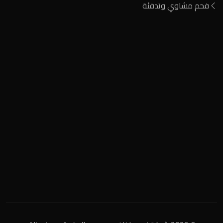
فحم مشاوي وتدفئة
المنطقة الصناعية
+2 0122 929 2020
info@nigeria-charcoal.com