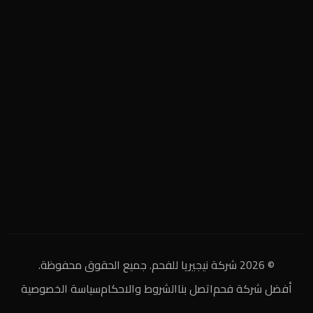
المنطقة الصناعية
+2 0122 929 2020
info@nigeria-charcoal.com
© 2026 شركة نيجيريا للفحم. جميع الحقوق محفوظة.
أفضل شركة فحم
اتصل بنا
الشروط والاحكام
سياسة الخصوصية