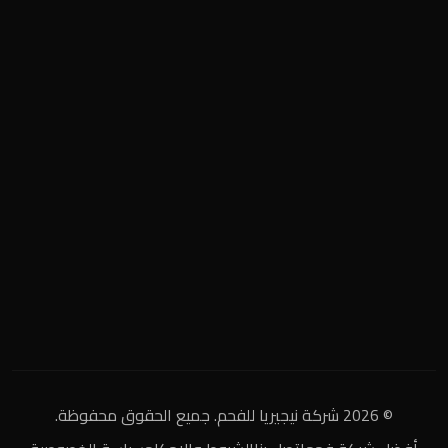
المنطقة الصناعية
+2 0122 929 2020
info@nigeria-charcoal.com
© 2026 شركة نيجيريا للفحم. جميع الحقوق محفوظة.