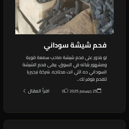
فحم شيشة سوداني
لو بتدور على فحم شيشة صاحب سمعة قوية
ومشهور بثباته في السوق، يبقى فحم الشيشة
السوداني ده اللي انت محتاجه. شركة نيجيريا
للفحم بتوفر لك...
اقرأ المقال
25 ديسمبر 2025
0