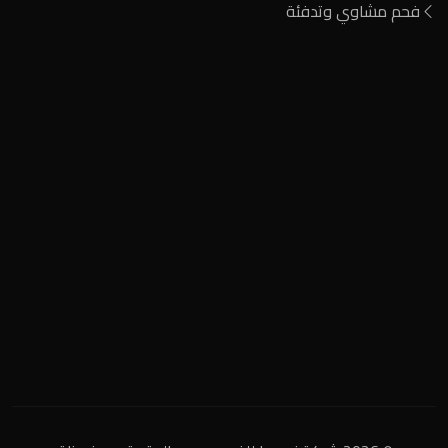
فحم مشاوي وتدفئة
المنطقة الصناعية
+2 0122 929 2020
info@nigeria-charcoal.com