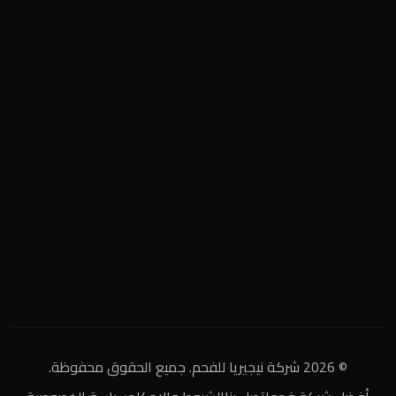
المنطقة الصناعية
+2 0122 929 2020
info@nigeria-charcoal.com
© 2026 شركة نيجيريا للفحم. جميع الحقوق محفوظة.