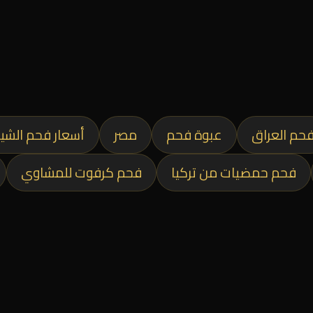
حم العراق
عبوة فحم
مصر
أسعار فحم الشي
فحم حمضيات من تركيا
فحم كرفوت للمشاوي