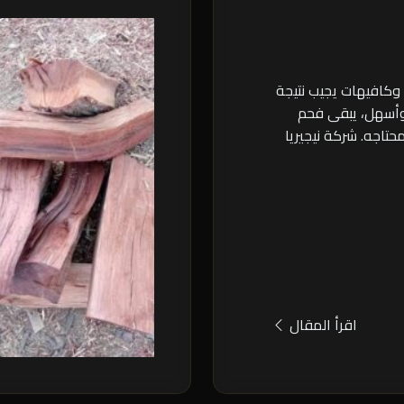
 وكافيهات يجيب نتيجة
 وأسهل، يبقى فحم
حتاجه. شركة نيجيريا
اقرأ المقال