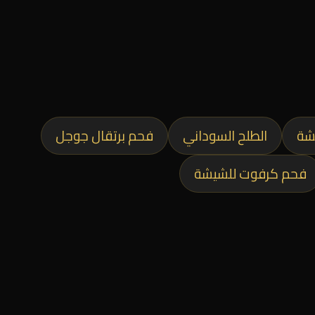
شة
الطلح السوداني
فحم برتقال جوجل
فحم كرفوت للشيشة