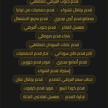
فحم جنوب افريقي للمقاهي
فحم برتقال للشواء
فحم حمضيات من تركيا
مصانع فحم أيين نيجيري
فحم سريع الاشتعال
معسل الفاخر
فحم جنوب أفريقي
شراء فحم صومالي
فحم غابات السودان للمقاهي
تاجر فحم طلح سوداني
تجار فحم الحمضيات
فحم أصابع نيجيري
مودر فحم جزورين
إستيراد فحم الشواء
حطب سمر افريقي للتصدير
فحم برتقال لبنان
فحم كودا للبيع
مورد فحم كرفوت
تجارة الفحم
معسل تفاحتين النخلة