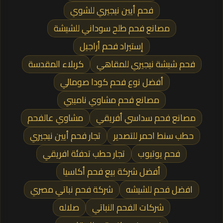
فحم أيين نيجيري للشوي
مصانع فحم طلح سوداني للشيشة
إستيراد فحم أراجيل
فحم شيشة نيجيري للمقاهي
كربلاء المقدسة
أفضل نوع فحم كودا صومالي
مصانع فحم مشاوي ناميبي
مصانع فحم سداسي أفريقي
مشاوي عالفحم
حطب سنط احمر للتصدير
تجار فحم أيين نيجيري
فحم يوتيوب
تجار حطب تدفئة افريقي
أفضل شركة بيع فحم أكاسيا
افضل فحم للشيشه
شركة فحم نباتي مصري
شركات الفحم النباتي
صلاله