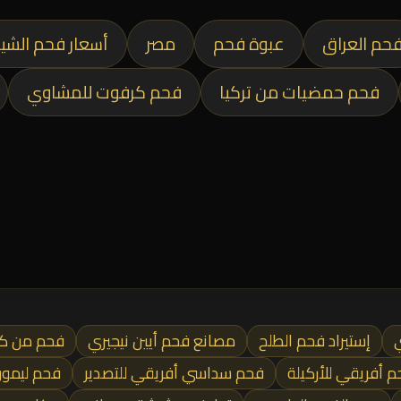
حم العراق
عبوة فحم
مصر
أسعار فحم الشي
فحم حمضيات من تركيا
فحم كرفوت للمشاوي
إستيراد فحم الطلح
مصانع فحم أيين نيجيري
فحم من كل
 أفريقي للأركيلة
فحم سداسي أفريقي للتصدير
فحم ليمو