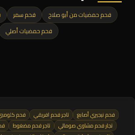
فحم حمضيات من أبو صلاح
فحم سمر
ف
فحم حمضيات أصلي
فحم نيجيري أصابع
تاجر فحم افريقي
فحم كلومبي
تجار فحم مشاوي صومالي
تاجر فحم مضغوط
فحم