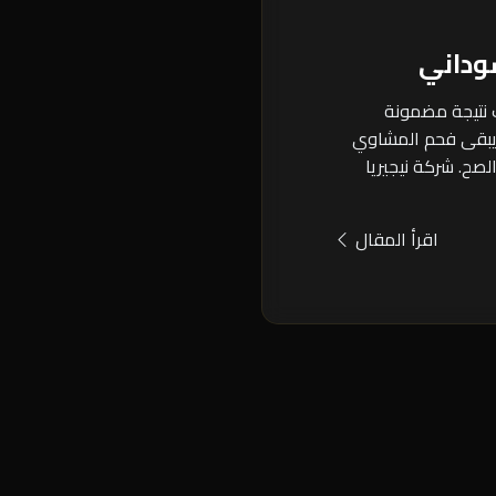
داني
 نتيجة مضمونة
يبقى فحم المشاوي
لصح. شركة نيجيريا
اقرأ المقال