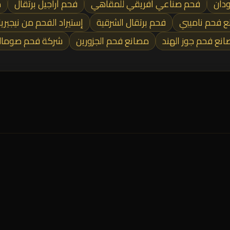
ودان
فحم صناعي افريقي للمقاهي
فحم أراجيل برتقال
م
 فحم ناميبي
فحم برتقال الشرقية
إستيراد الفحم من نيجيريا
نع فحم جوز الهند
مصانع فحم الجزورين
شركة فحم صومال
الرئيسية
فحم مشارة