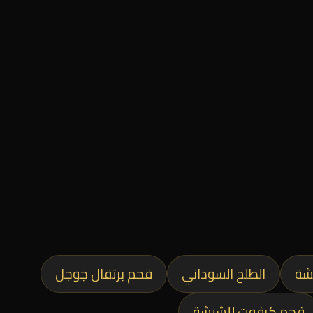
شة
الطلح السوداني
فحم برتقال جوجل
فحم كرفوت للشيشة