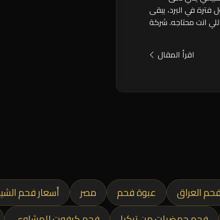
فترة في البرد، يبقى
لي انت محتاجه. شركة
اقرأ المقال
حم العراق
عبوة فحم
مصر
أسعار فحم الشي
فحم حمضيات من تركيا
فحم كرفوت للمشاوي