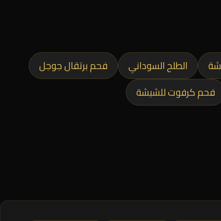
شة
الطلح السوداني
فحم برتقال جوجل
فحم كرفوت للشيشة