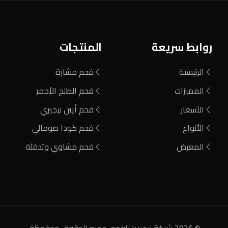
روابط سريعة
المنتجات
الرئيسية
فحم مشارة
المميزات
فحم الطلح الأحمر
الأسعار
فحم أيين نيجيري
الأنواع
فحم كودا صومالي
المعرض
فحم مشاوي وتدفئة
© 2026 شركة نيجيريا للفحم. جميع الحقوق محفوظة.