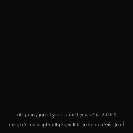
المنطقة الصناعية
+2 0122 929 2020
info@nigeria-charcoal.com
© 2026 شركة نيجيريا للفحم. جميع الحقوق محفوظة.
أفضل شركة فحم
اتصل بنا
الشروط والاحكام
سياسة الخصوصية