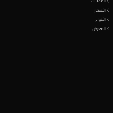
المميزات
الأسعار
الأنواع
المعرض
فحم مشارة
فحم الطلح الأحمر
فحم أيين نيجيري
فحم كودا صومالي
فحم مشاوي وتدفئة