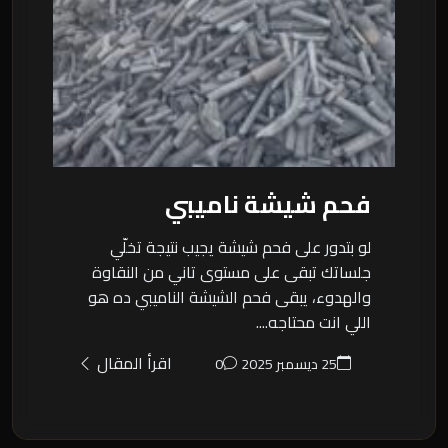
فحم شيشة ناميبي
لو بتدور على فحم شيشة يجيب نتيجة تخلّي
جلساتك تبقى على مستوى تاني من النقاوة
والهدوء، يبقى فحم الشيشة الناميبي ده هو
اللي انت محتاجه....
اقرأ المقال
25 ديسمبر 2025
0