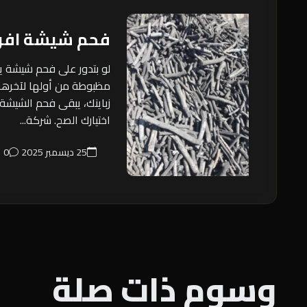
فحم شيشة افر
لو بتدور على فحم شيشة 
مظبوطة من أولها لآخره
زباينك، يبقى فحم الشيشة
اختيارك الصح. شركة...
25 ديسمبر 2025
0
وسوم ذات صلة