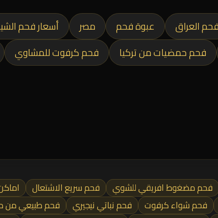
حم العراق
عبوة فحم
مصر
أسعار فحم الشي
فحم حمضيات من تركيا
فحم كرفوت للمشاوي
فحم مضغوط افريقي للشوي
فحم سريع الاشتعال
اماكن
فحم شواء كرفوت
فحم نباتي نيجيري
فحم طبيعي من م