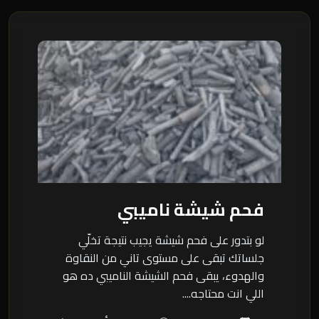
فحم شيشة ناميبي
لو بتدور على فحم شيشة يجيب نتيجة تخلّي
جلساتك تبقى على مستوى تاني من النقاوة
والهدوء، يبقى فحم الشيشة الناميبي ده هو
اللي انت محتاجه....