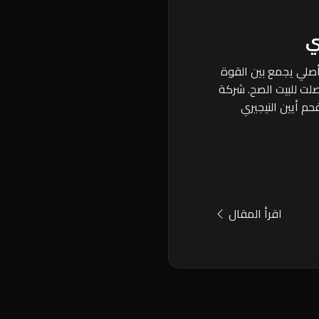
ي
أصلي يجمع بين القوة
لت للبيت الصح. شركة
فحم أيين النيجيري
اقرأ المقال