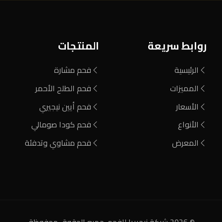
روابط سريعة
المنتجات
الرئيسية
فحم مشارة
المميزات
فحم الطلح الأحمر
الأسعار
فحم أيين نيجيري
الأنواع
فحم كودا صومالي
المعرض
فحم مشاوي وتدفئة
© 2026 شركة نيجيريا للفحم. جميع الحقوق محفوظة.