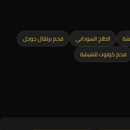
شة
الطلح السوداني
فحم برتقال جوجل
فحم كرفوت للشيشة