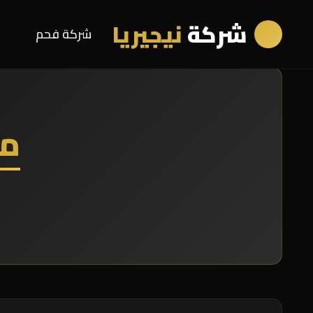
شركة
نيجيريا
شركة فحم
مص