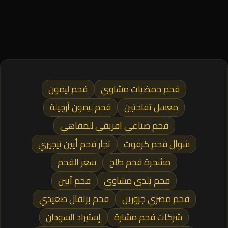
فحم حمضيات مشاوي
فحم ليمون
معسل تفاحتين
فحم ليمون أرجيلة
فحم صناعي افريقي للمقاهي
شوال فحم كرفوت
تجار فحم أيين نيجيري
مشحرة فحم طلح
سعر الفحم
فحم بلدي مشاوي
فحم آيين
فحم مصري جزورين
فحم برتقال صعيدي
شركات فحم مشارة
إستيراد السودان