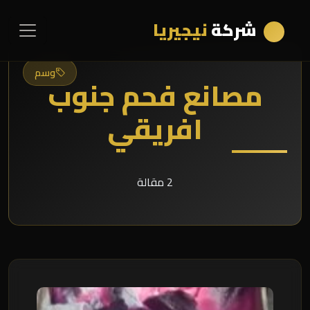
شركة
نيجيريا
وسم
مصانع فحم جنوب
افريقي
2 مقالة