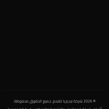
المنطقة الصناعية
+2 0122 929 2020
info@nigeria-charcoal.com
© 2026 شركة نيجيريا للفحم. جميع الحقوق محفوظة.