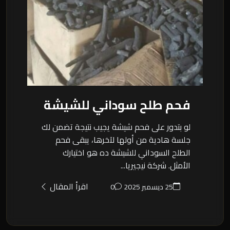
فحم طلح سوداني للشيشة
لو بتدور على فحم شيشة يجيب نتيجة تضمن لك
جلسة هادية من أولها لآخرها، يبقى فحم
الطلح السوداني للشيشة ده هو اختيارك
الأمثل. شركة نيجيريا...
اقرأ المقال
25 ديسمبر 2025
0