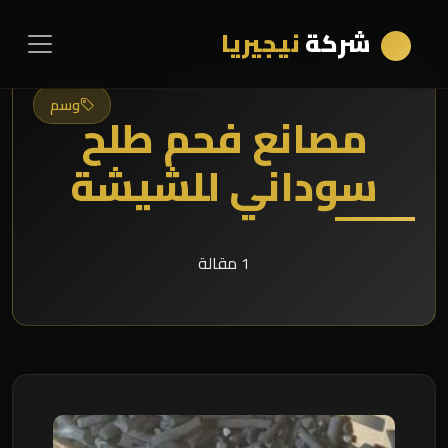
شركة
نيجيريا
وسم
مصانع فحم طلح
سوداني للشيشة
1 مقالة