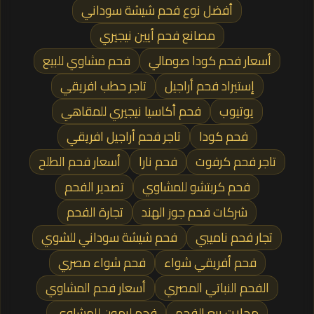
أفضل نوع فحم شيشة سوداني
مصانع فحم أيين نيجيري
أسعار فحم كودا صومالي
فحم مشاوي للبيع
إستيراد فحم أراجيل
تاجر حطب افريقي
يوتيوب
فحم أكاسيا نيجيري للمقاهي
فحم كودا
تاجر فحم أراجيل افريقي
تاجر فحم كرفوت
فحم نارا
أسعار فحم الطلح
فحم كربتشو للمشاوي
تصدير الفحم
شركات فحم جوز الهند
تجارة الفحم
تجار فحم ناميبي
فحم شيشة سوداني للشوي
فحم أفريقي شواء
فحم شواء مصري
الفحم النباتي المصري
أسعار فحم المشاوي
محلات بيع الفحم
فحم ليمون للمشاوي