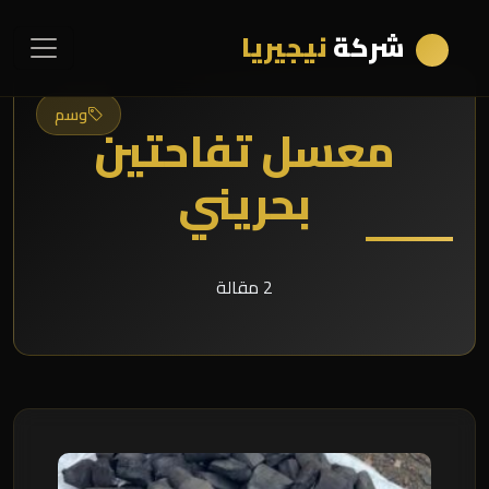
شركة
نيجيريا
وسم
معسل تفاحتين
بحريني
2 مقالة