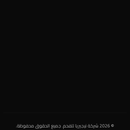
فحم مشاوي وتدفئة
المنطقة الصناعية
+2 0122 929 2020
info@nigeria-charcoal.com
© 2026 شركة نيجيريا للفحم. جميع الحقوق محفوظة.