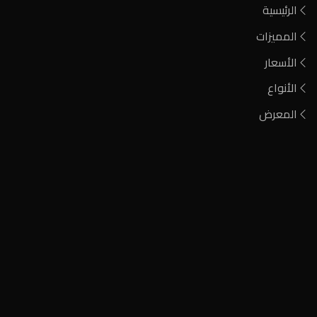
الرئيسية
المميزات
الأسعار
الأنواع
المعرض
فحم مشارة
فحم الطلح الأحمر
فحم أيين نيجيري
فحم كودا صومالي