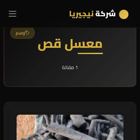
شركة
نيجيريا
وسم
معسل قص
1 مقالة